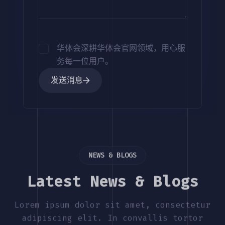
华体会深耕华体会官网领域，用心服
务每一位用户。
发送消息
NEWS & BLOGS
Latest News & Blogs
Lorem ipsum dolor sit amet, consectetur