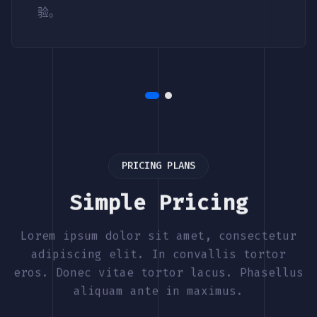
验。
PRICING PLANS
Simple Pricing
Lorem ipsum dolor sit amet, consectetur
adipiscing elit. In convallis tortor
eros. Donec vitae tortor lacus. Phasellus
aliquam ante in maximus.