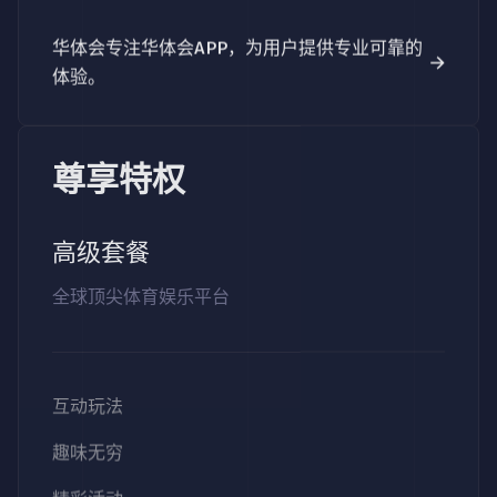
华体会专注华体会APP，为用户提供专业可靠的
体验。
尊享特权
高级套餐
全球顶尖体育娱乐平台
互动玩法
趣味无穷