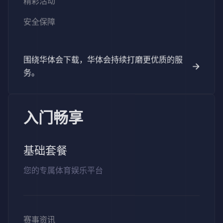
精彩活动
安全保障
围绕华体会下载，华体会持续打磨更优质的服
务。
入门畅享
基础套餐
您的专属体育娱乐平台