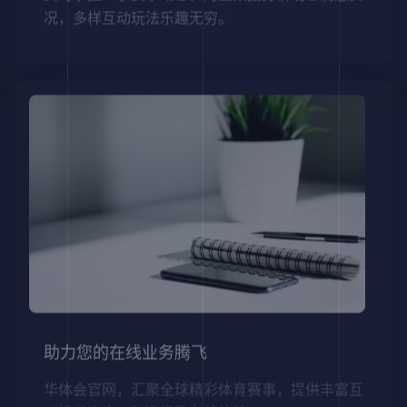
实时掌握一手赛事动态，海量数据分析助您洞悉赛
况，多样互动玩法乐趣无穷。
助力您的在线业务腾飞