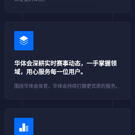
华体会深耕实时赛事动态，一手掌握领
域，用心服务每一位用户。
围绕华体会体育，华体会持续打磨更优质的服务。