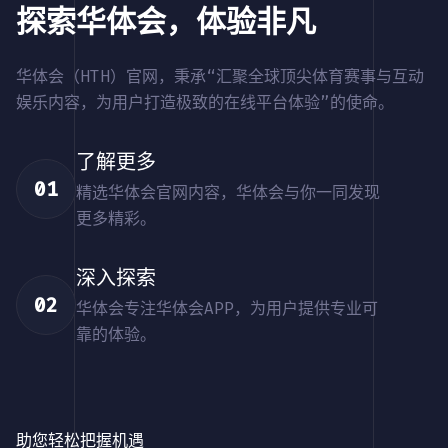
探索华体会，体验非凡
华体会（HTH）官网，秉承“汇聚全球顶尖体育赛事与互动
娱乐内容，为用户打造极致的在线平台体验”的使命。
了解更多
01
精选华体会官网内容，华体会与你一同发现
更多精彩。
深入探索
02
华体会专注华体会APP，为用户提供专业可
靠的体验。
助您轻松把握机遇