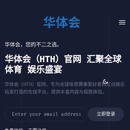
华体会，您的不二之选。
华体会（HTH）官网 汇聚全球
体育 娱乐盛宴
华体会（HTH）官网，专为全球体育赛事爱好者和互动娱乐
玩家打造的在线平台，提供丰富内容与极致体验。
立即登录