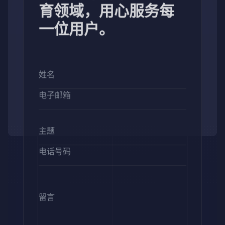
育领域，用心服务每
一位用户。