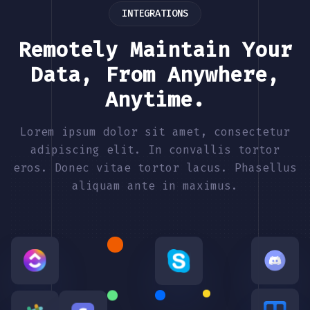
INTEGRATIONS
Remotely Maintain Your
Data, From Anywhere,
Anytime.
Lorem ipsum dolor sit amet, consectetur
adipiscing elit. In convallis tortor
eros. Donec vitae tortor lacus. Phasellus
aliquam ante in maximus.